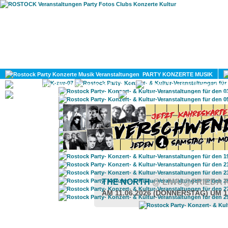
HOME
MAGAZIN
PARTY KONZERTE MUSIK
KULTUR
GAY
DIV
THE NORTH
@ LIWU@FRIEDA 
AM 11.06.2026 (DONNERSTAG) UM 1