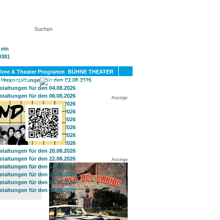
KT
BÜHNE THEATER
SPORT
GAY
Anzeige
Anzeige