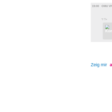
FILM
19:00
OMU VI
*/ ?>
Zeig mir
a