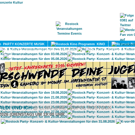
HOME
MAGAZIN
TERMINE
ADRESSEN
KONTA
PARTY KONZERTE MUSIK
KINO
LITERATUR
UMLAND
ALDI UND ICH
@ LI.WU.@METROPOL ROSTOCK
2026 (DIENSTAG) UM 19:00 UHR