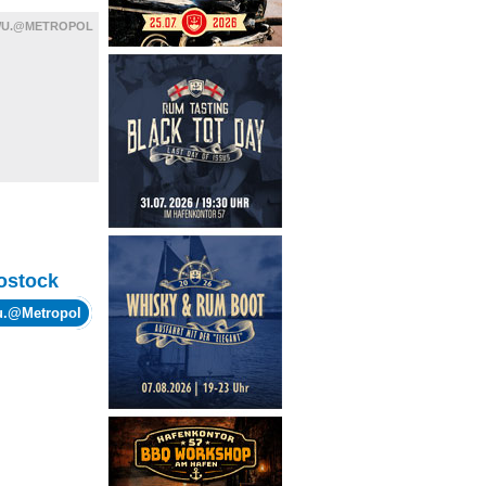
WU.@METROPOL
ostock
wu.@Metropol