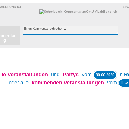
VALDI UND ICH
LI.
lle
Veranstaltungen
und
Partys
vom
in
R
30.06.2026
oder alle
kommenden Veranstaltungen
vom
li.