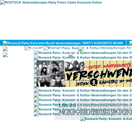
HOME
MAGAZIN
PARTY KONZERTE MUSIK
KULTUR
GAY
DIV
LOL 2.0
@ LI.WU.@METROPOL
AM 26.06.2026 (FREITAG) UM 19:00