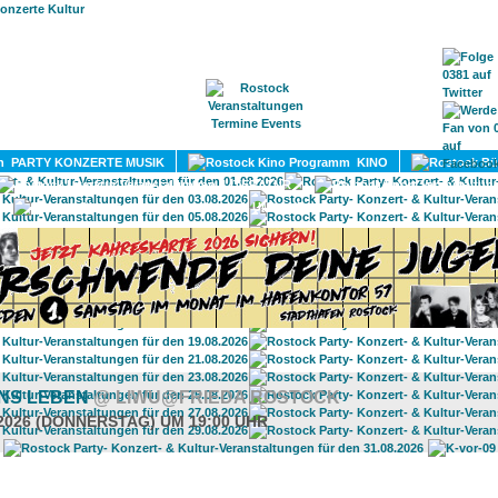
HOME
MAGAZIN
TERMINE
ADRESSEN
KONTA
PARTY KONZERTE MUSIK
KINO
LITERATUR
UMLAND
INS LEBEN
@ LIWU@FRIEDA ROSTOCK
.2026 (DONNERSTAG) UM 19:00 UHR