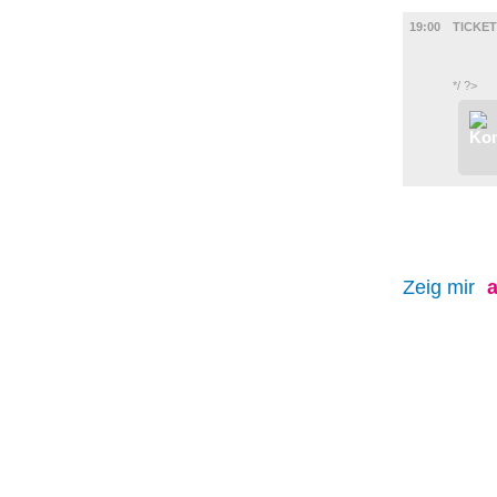
FILM
19:00
TICKET
*/ ?>
Zeig mir
a