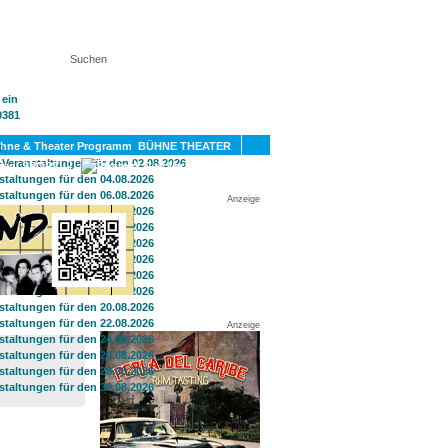
KT
BÜHNE THEATER
SPORT
GAY
Anzeige
Anzeige