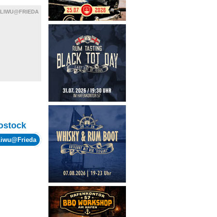
LIWU@FRIEDA
ostock
Liwu@Frieda