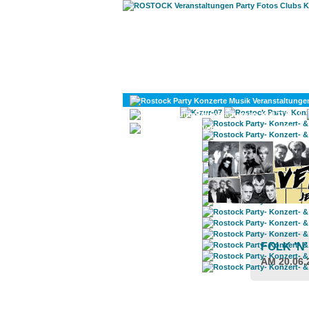
KULTUR
DIVERSES
FOLK ’N
AM 20.06