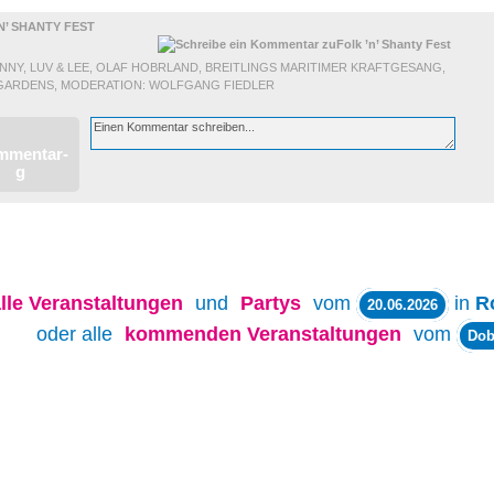
N’ SHANTY FEST
NNY, LUV & LEE, OLAF HOBRLAND, BREITLINGS MARITIMER KRAFTGESANG,
 GARDENS, MODERATION: WOLFGANG FIEDLER
lle
Veranstaltungen
und
Partys
vom
in
R
20.06.2026
oder alle
kommenden Veranstaltungen
vom
Dob