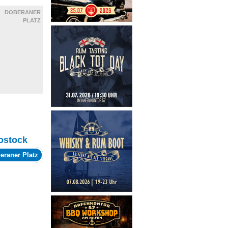
DOBERANER
PLATZ
ostock
eraner Platz