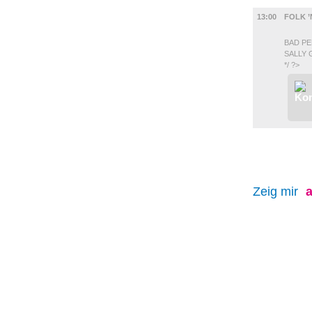
MUSIK
13:00
FOLK ’
BAD PE
SALLY
*/ ?>
Zeig mir
a