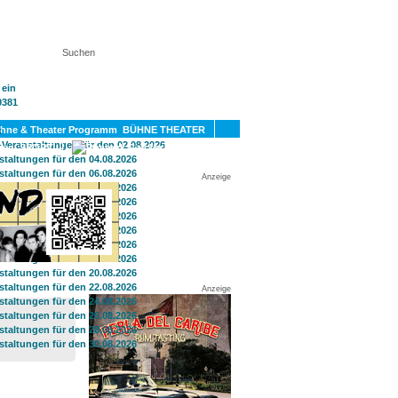
KT
BÜHNE THEATER
SPORT
GAY
Anzeige
Anzeige