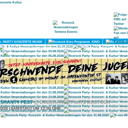
HOME
MAGAZIN
TERMINE
ADRESSEN
KONTA
PARTY KONZERTE MUSIK
KINO
LITERATUR
UMLAND
’ SHANTY FEST
@ DOBERANER PLATZ ROSTOCK
.2026 (SAMSTAG) UM 13:00 UHR