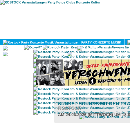
HOME
MAGAZIN
PARTY KONZERTE MUSIK
KULTUR
GAY
DIV
SUNSET SOUNDS MIT DEN T
ROSTOCK
AM 24.06.2026 (MITTWOCH) UM 18: