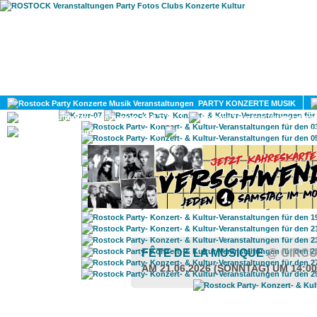
HOME
MAGAZIN
PARTY KONZERTE MUSIK
KULTUR
GAY
DIV
FÊTE DE LA MUSIQUE
@ CIRCU
AM 21.06.2026 (SONNTAG) UM 14:0