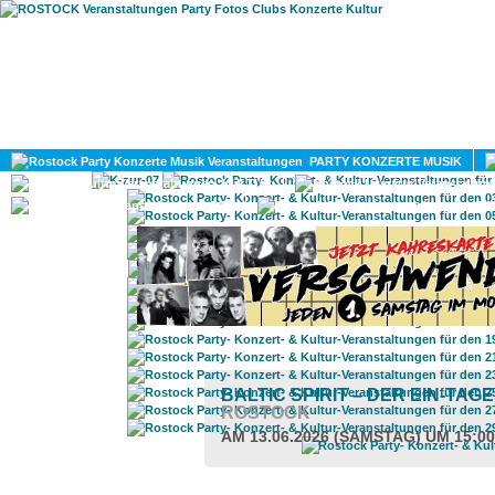
HOME
MAGAZIN
PARTY KONZERTE MUSIK
KULTUR
GAY
DIV
BALTIC SPIRIT – DER EIN-T
ROSTOCK
AM 13.06.2026 (SAMSTAG) UM 15:0