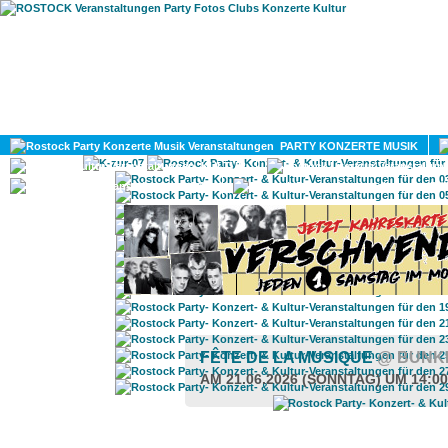
HOME
MAGAZIN
PARTY KONZERTE MUSIK
KULTUR
GAY
DIV
FÊTE DE LA MUSIQUE
@ BUNK
AM 21.06.2026 (SONNTAG) UM 14:0