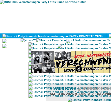
HOME
MAGAZIN
PARTY KONZERTE MUSIK
KULTUR
GAY
DIV
RIVALS RAVE
@ BUNKER ROS
AM 13.06.2026 (SAMSTAG) UM 23:0