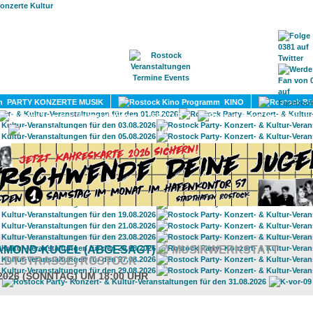
HOME
MAGAZIN
TERMINE
ADRESSEN
KONTA
PARTY KONZERTE MUSIK
KINO
LITERATUR
UMLAND
AMOND-KUGEL (ABGESAGT)
@ MUSIKWERKSTATT
LDTSTRASSE) ROSTOCK
.2026 (SONNTAG) UM 18:00 UHR