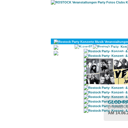
KULTUR
DIVERSES
GLOD-R
(HUMBO
AM 14.06