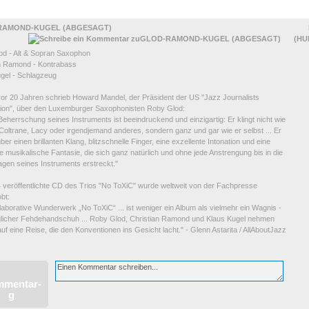
RAMOND-KUGEL (ABGESAGT)
(HU
d - Alt & Sopran Saxophon
an Ramond - Kontrabass
gel - Schlagzeug
vor 20 Jahren schrieb Howard Mandel, der Präsident der US "Jazz Journalists
tion", über den Luxemburger Saxophonisten Roby Glod:
eherrschung seines Instruments ist beeindruckend und einzigartig: Er klingt nicht wie
Coltrane, Lacy oder irgendjemand anderes, sondern ganz und gar wie er selbst ... Er
ber einen brillanten Klang, blitzschnelle Finger, eine exzellente Intonation und eine
e musikalische Fantasie, die sich ganz natürlich und ohne jede Anstrengung bis in die
gen seines Instruments erstreckt."
 veröffentlichte CD des Trios "No ToXiC" wurde weltweit von der Fachpresse
bt:
laborative Wunderwerk „No ToXiC“ ... ist weniger ein Album als vielmehr ein Wagnis -
glicher Fehdehandschuh ... Roby Glod, Christian Ramond und Klaus Kugel nehmen
auf eine Reise, die den Konventionen ins Gesicht lacht." - Glenn Astarita / AllAboutJazz