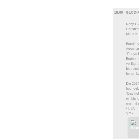
MUSIK
18:00
GLOD-
Roby Glo
Christi
Klaus Ku
Bereits 
Associa
"Robys B
Bechet, 
verfügt ü
fesselnd
hohen La
Die 2024
hochgelo
"Das kol
ein klan
uns mit 
/ USA
*/ ?>