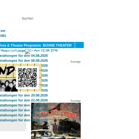
KT
BÜHNE THEATER
SPORT
GAY
Anzeige
Anzeige