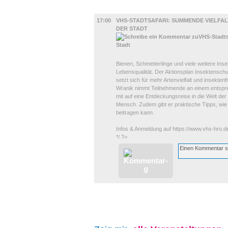
DIVERSES
17:00
VHS-STADTSAFARI: SUMMENDE VIELFALT
DER STADT
Bienen, Schmetterlinge und viele weitere Inse
Lebensqualität. Der Aktionsplan Insektensch
setzt sich für mehr Artenvielfalt und insekte
Wranik nimmt Teilnehmende an einem entspr
mit auf eine Entdeckungsreise in die Welt der
Mensch. Zudem gibt er praktische Tipps, wie
beitragen kann.
Infos & Anmeldung auf https://www.vhs-hro.d
*/ ?>