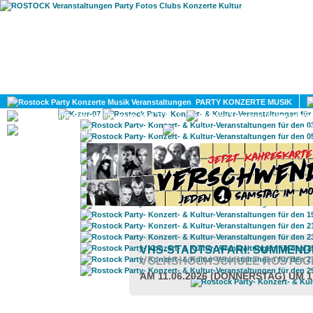
HOME
MAGAZIN
PARTY KONZERTE MUSIK
KULTUR
GAY
DIV
VHS-STADTSAFARI: SUMMENDE
VOLKSHOCHSCHULE ROSTOC
AM 11.06.2026 (DONNERSTAG) UM 1