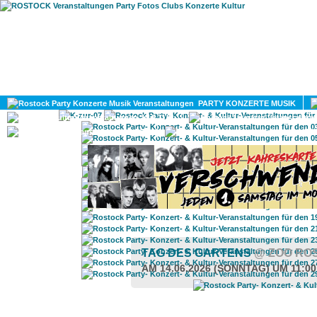
HOME
MAGAZIN
PARTY KONZERTE MUSIK
KULTUR
GAY
DIV
TAG DES GARTENS
@ ZOO RO
AM 14.06.2026 (SONNTAG) UM 11:0