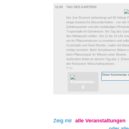
DIVERSES
11:00
TAG DES GARTENS
Der Zoo Rostock beherbergt auf 56 Hektar F
einige botanische Besonderheiten - von der h
Dahlienquartier und den weitläufigen Rhodod
Tropenhalle im Darwineum. Am Tag des Garten
den Mittelpunkt stellen. Von 11 bis 15 Uhr erw
um ihr Pflanzenwissen zu erweitern und selb
Grasköpfe und Seed Bombs, malen mit Naturm
richtig vermehrt. Beim Schubkarren-Slalom st
beim Pflanzenquiz ihr Wissen unter Beweis.
Außerdem findet an diesem Tag das 1. Entenr
der Rostocker Wirtschaftsjunioren.
*/ ?>
Zeig mir
alle
Veranstaltungen
oder all