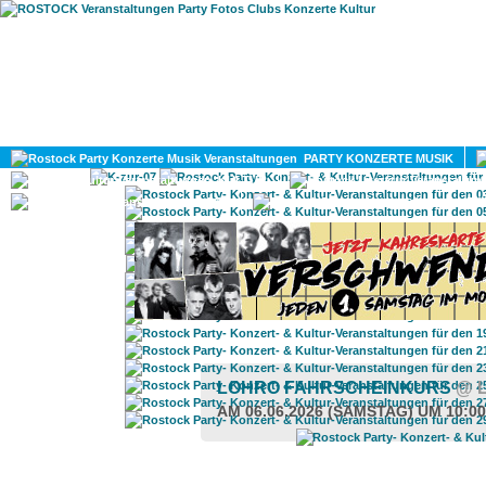
HOME
MAGAZIN
PARTY KONZERTE MUSIK
KULTUR
GAY
DIV
LOHRO FAHRSCHEINKURS
@ 
AM 06.06.2026 (SAMSTAG) UM 10:0