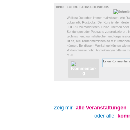
DIVERSES
10:00
LOHRO FAHRSCHEINKURS
Wolltest Du schon immer mal wissen, wie 
Lokalradio Rostocks. Der Kurs ist der ideal
LOHRO zu moderieren, Deine Themen oder M
Sendungen oder Podcasts zu produzieren. Im 
technischen, journalistischen und organisato
ist es, alle Teilnehmer*innen so fit zu mac
können. Bei diesem Workshop können alle mi
Vorkenntnisse nötig. Anmeldungen bitte an 
*/ ?>
Zeig mir
alle
Veranstaltungen
oder alle
komm