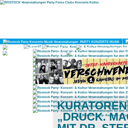
HOME
MAGAZIN
PARTY KONZERTE MUSIK
KULTUR
GAY
DIV
KURATOREN
„DRUCK. MA
MIT DR. ST