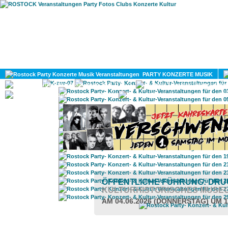
HOME
MAGAZIN
PARTY KONZERTE MUSIK
KULTUR
GAY
DIV
ÖFFENTLICHE FÜHRUNG: DRUC
KULTURHISTORISCHES MUSE
AM 04.06.2026 (DONNERSTAG) UM 1