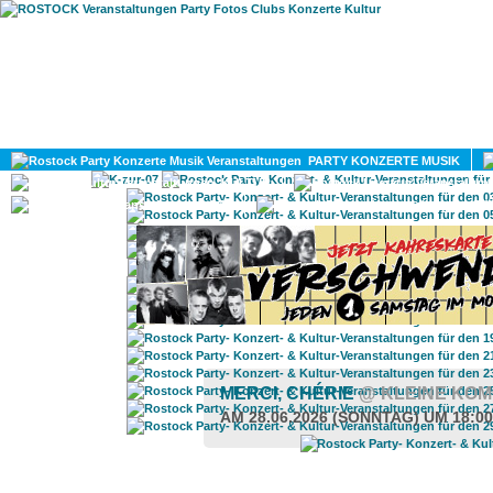
HOME
MAGAZIN
PARTY KONZERTE MUSIK
KULTUR
GAY
DIV
MERCI, CHÉRIE
@ KLEINE KO
AM 28.06.2026 (SONNTAG) UM 18:0