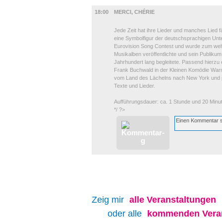
MUSIK
18:00
MERCI, CHÉRIE
Jede Zeit hat ihre Lieder und manches Lied fä
eine Symbolfigur der deutschsprachigen Unt
Eurovision Song Contest und wurde zum weltw
Musikalben veröffentlichte und sein Publikum
Jahrhundert lang begleitete. Passend hierzu
Frank Buchwald in der Kleinen Komödie Warn
vom Land des Lächelns nach New York und p
Texte und Lieder.
Aufführungsdauer: ca. 1 Stunde und 20 Minu
*/ ?>
Zeig mir
alle
Veranstaltungen
oder alle
kommenden Veran