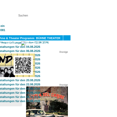
KT
BÜHNE THEATER
SPORT
GAY
Anzeige
Anzeige