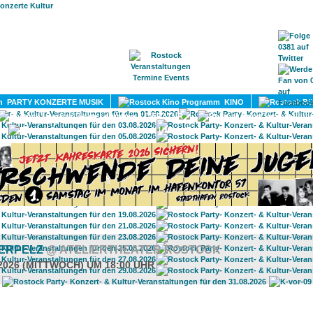
HOME
MAGAZIN
TERMINE
ADRESSEN
KONTA
PARTY KONZERTE MUSIK
KINO
LITERATUR
UMLAND
BERPELZ
@ ATELIERTHEATER ROSTOCK
.2026 (MITTWOCH) UM 18:00 UHR