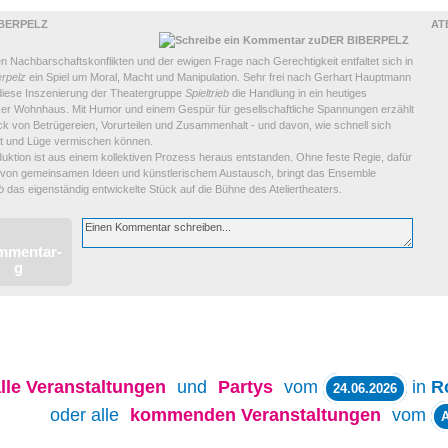
IBERPELZ
AT
 Nachbarschaftskonflikten und der ewigen Frage nach Gerechtigkeit entfaltet sich in
erpelz
ein Spiel um Moral, Macht und Manipulation. Sehr frei nach Gerhart Hauptmann
 diese Inszenierung der Theatergruppe
Spieltrieb
die Handlung in ein heutiges
er Wohnhaus. Mit Humor und einem Gespür für gesellschaftliche Spannungen erzählt
ck von Betrügereien, Vorurteilen und Zusammenhalt - und davon, wie schnell sich
t und Lüge vermischen können.
uktion ist aus einem kollektiven Prozess heraus entstanden. Ohne feste Regie, dafür
 von gemeinsamen Ideen und künstlerischem Austausch, bringt das Ensemble
b
das eigenständig entwickelte Stück auf die Bühne des Ateliertheaters.
lle
Veranstaltungen
und
Partys
vom
in
R
24.06.2026
oder alle
kommenden Veranstaltungen
vom
A