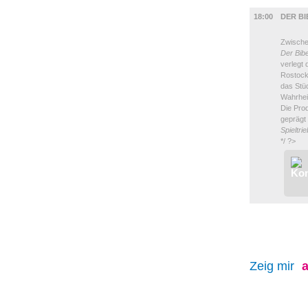
BÜHNE
18:00
DER B
Zwischen
Der Bib
verlegt
Rostock
das Stü
Wahrhei
Die Prod
geprägt
Spieltrie
*/ ?>
Zeig mir
a