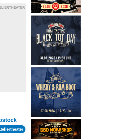
ELIERTHEATER
ostock
teliertheater