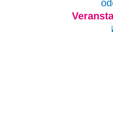
od
Veranst