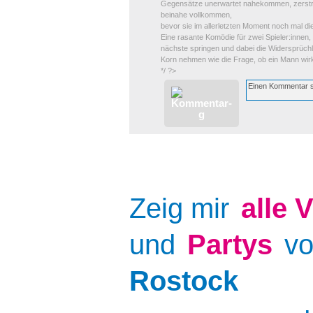
Gegensätze unerwartet nahekommen, zerstre
beinahe vollkommen,
bevor sie im allerletzten Moment noch mal di
Eine rasante Komödie für zwei Spieler:innen,
nächste springen und dabei die Widersprüchl
Korn nehmen wie die Frage, ob ein Mann wirkl
*/ ?>
Zeig mir
alle
V
und
Partys
v
Rostock