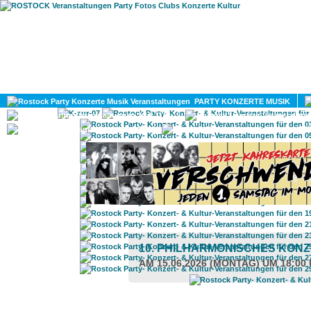
HOME
MAGAZIN
PARTY KONZERTE MUSIK
KULTUR
GAY
DIV
10. PHILHARMONISCHES KONZ
AM 15.06.2026 (MONTAG) UM 18:00