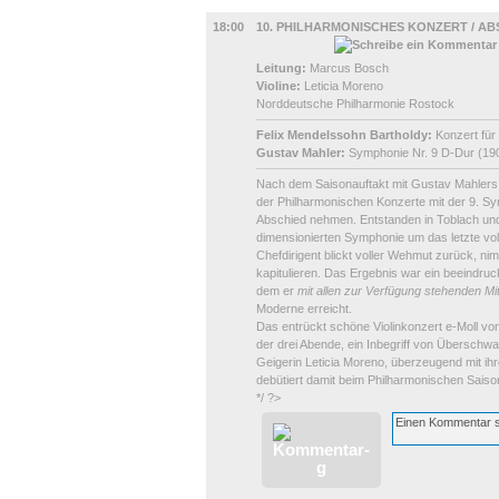
BÜHNE
18:00
10. PHILHARMONISCHES KONZERT / AB
Leitung:
Marcus Bosch
Violine:
Leticia Moreno
Norddeutsche Philharmonie Rostock
Felix Mendelssohn Bartholdy:
Konzert für
Gustav Mahler:
Symphonie Nr. 9 D-Dur (19
Nach dem Saisonauftakt mit Gustav Mahlers 
der Philharmonischen Konzerte mit der 9. S
Abschied nehmen. Entstanden in Toblach und
dimensionierten Symphonie um das letzte vo
Chefdirigent blickt voller Wehmut zurück, ni
kapitulieren. Das Ergebnis war ein beeindr
dem er
mit allen zur Verfügung stehenden Mit
Moderne erreicht.
Das entrückt schöne Violinkonzert e-Moll vo
der drei Abende, ein Inbegriff von Überschw
Geigerin Leticia Moreno, überzeugend mit ihr
debütiert damit beim Philharmonischen Saiso
*/ ?>