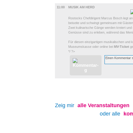
GASTRO
11:00
MUSIK AM HERD
Rostocks Chefdirigent Marcus Bosch legt an
beiseite und schwingt gemeinsam mit Gästen 
Zwei kulinarische Gänge werden kreiert und 
Genüsse sind zu erleben, während das Menü
Für diesen einzigartigen musikalischen und k
Museumskasse oder online bei
MV-Ticket
ge
*/ ?>
Zeig mir
alle
Veranstaltungen
oder alle
kom