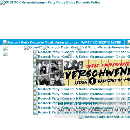
HOME
MAGAZIN
PARTY KONZERTE MUSIK
KULTUR
GAY
DIV
MUSIK AM HERD
@ KUNSTHAL
AM 14.06.2026 (SONNTAG) UM 11:0