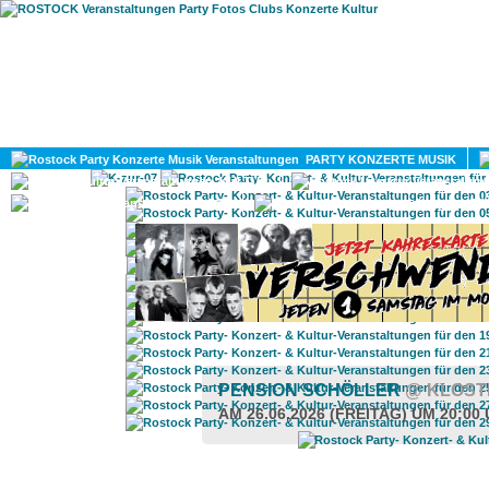
HOME
MAGAZIN
PARTY KONZERTE MUSIK
KULTUR
GAY
DIV
PENSION SCHÖLLER
@ KLOST
AM 26.06.2026 (FREITAG) UM 20:00