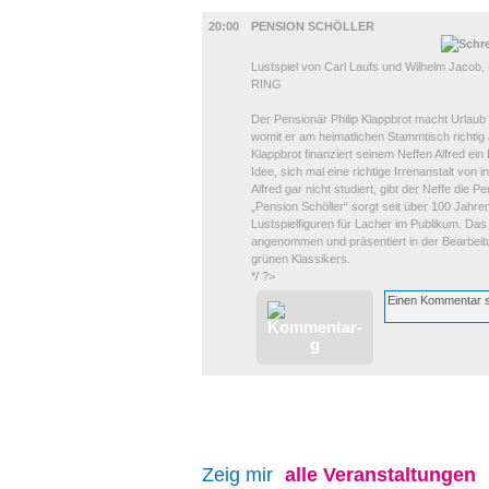
BÜHNE
20:00
PENSION SCHÖLLER
Lustspiel von Carl Laufs und Wilhelm Jaco
RING
Der Pensionär Philip Klappbrot macht Urlaub
womit er am heimatlichen Stammtisch richti
Klappbrot finanziert seinem Neffen Alfred ei
Idee, sich mal eine richtige Irrenanstalt vo
Alfred gar nicht studiert, gibt der Neffe die P
„Pension Schöller“ sorgt seit über 100 Jahre
Lustspielfiguren für Lacher im Publikum. D
angenommen und präsentiert in der Bearbei
grünen Klassikers.
*/ ?>
Zeig mir
alle
Veranstaltungen