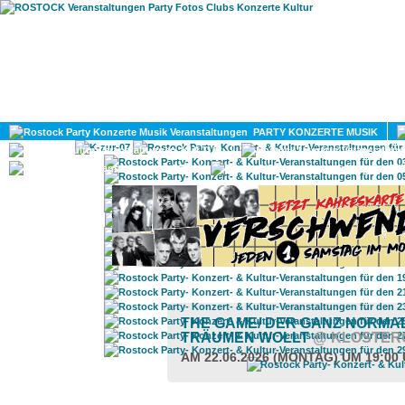
HOME
MAGAZIN
PARTY KONZERTE MUSIK
KULTUR
GAY
DIV
THE GAME/ DER GANZ NORMAL
TRÄUMEN WOLLT
@ KLOSTER
AM 22.06.2026 (MONTAG) UM 19:00