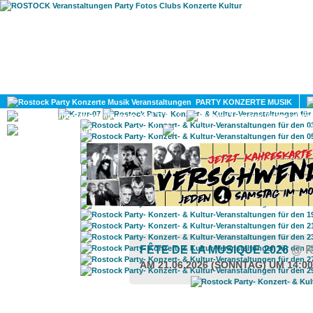
HOME
MAGAZIN
PARTY KONZERTE MUSIK
KULTUR
GAY
DIV
FÊTE DE LA MUSIQUE 2026
@ 
AM 21.06.2026 (SONNTAG) UM 14:0