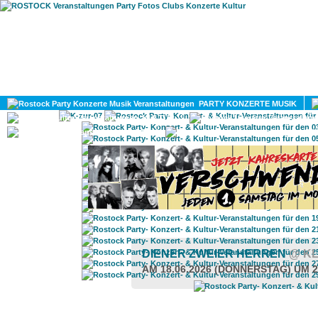
HOME
MAGAZIN
PARTY KONZERTE MUSIK
KULTUR
GAY
DIV
DIENER ZWEIER HERREN
@ K
AM 18.06.2026 (DONNERSTAG) UM 2