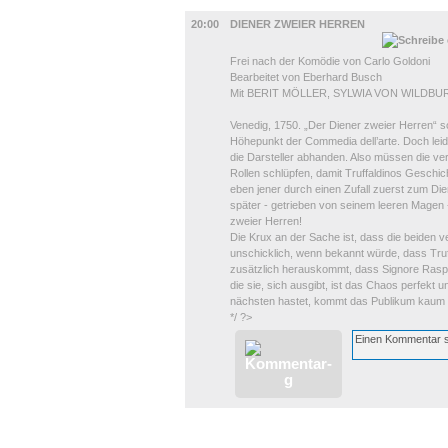
BÜHNE
20:00
DIENER ZWEIER HERREN
Frei nach der Komödie von Carlo Goldoni
Bearbeitet von Eberhard Busch
Mit BERIT MÖLLER, SYLWIA VON WILD
Venedig, 1750. „Der Diener zweier Herren“ so
Höhepunkt der Commedia dell’arte. Doch lei
die Darsteller abhanden. Also müssen die ver
Rollen schlüpfen, damit Truffaldinos Geschic
eben jener durch einen Zufall zuerst zum Di
später - getrieben von seinem leeren Magen -
zweier Herren!
Die Krux an der Sache ist, dass die beiden 
unschicklich, wenn bekannt würde, dass Truffa
zusätzlich herauskommt, dass Signore Rasponi
die sie, sich ausgibt, ist das Chaos perfekt
nächsten hastet, kommt das Publikum kaum
*/ ?>