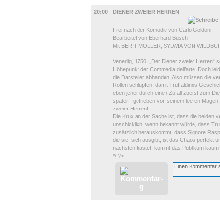
BÜHNE
20:00
DIENER ZWEIER HERREN
Frei nach der Komödie von Carlo Goldoni
Bearbeitet von Eberhard Busch
Mit BERIT MÖLLER, SYLWIA VON WILD
Venedig, 1750. „Der Diener zweier Herren“ so
Höhepunkt der Commedia dell’arte. Doch lei
die Darsteller abhanden. Also müssen die ver
Rollen schlüpfen, damit Truffaldinos Geschic
eben jener durch einen Zufall zuerst zum Di
später - getrieben von seinem leeren Magen -
zweier Herren!
Die Krux an der Sache ist, dass die beiden 
unschicklich, wenn bekannt würde, dass Truffa
zusätzlich herauskommt, dass Signore Rasponi
die sie, sich ausgibt, ist das Chaos perfekt
nächsten hastet, kommt das Publikum kaum
*/ ?>