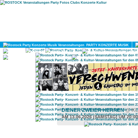
HOME
MAGAZIN
PARTY KONZERTE MUSIK
KULTUR
GAY
DIV
DIENER ZWEIER HERREN
@ K
AM 13.06.2026 (SAMSTAG) UM 20:0