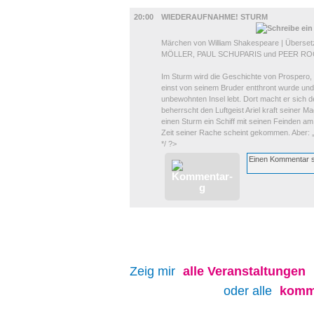
BÜHNE
20:00
WIEDERAUFNAHME! STURM
Märchen von William Shakespeare | Überset
MÖLLER, PAUL SCHUPARIS und PEER 
Im Sturm wird die Geschichte von Prospero, 
einst von seinem Bruder entthront wurde und 
unbewohnten Insel lebt. Dort macht er sich 
beherrscht den Luftgeist Ariel kraft seiner 
einen Sturm ein Schiff mit seinen Feinden am
Zeit seiner Rache scheint gekommen. Aber: „
*/ ?>
Zeig mir
alle
Veranstaltungen
oder alle
komm