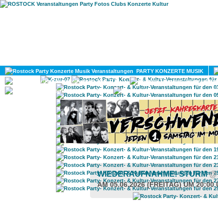
HOME
MAGAZIN
PARTY KONZERTE MUSIK
KULTUR
GAY
DIV
WIEDERAUFNAHME! STURM
@
AM 05.06.2026 (FREITAG) UM 20:00