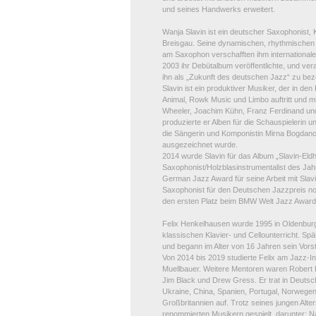
und seines Handwerks erweitert.
Wanja Slavin ist ein deutscher Saxophonist,
Breisgau. Seine dynamischen, rhythmischen 
am Saxophon verschafften ihm internationale
2003 ihr Debütalbum veröffentlichte, und vera
ihn als „Zukunft des deutschen Jazz“ zu be
Slavin ist ein produktiver Musiker, der in de
Animal, Rowk Music und Limbo auftritt und m
Wheeler, Joachim Kühn, Franz Ferdinand u
produzierte er Alben für die Schauspielerin 
die Sängerin und Komponistin Mirna Bogdan
ausgezeichnet wurde.
2014 wurde Slavin für das Album „Slavin-Eld
Saxophonist/Holzblasinstrumentalist des Jah
German Jazz Award für seine Arbeit mit Sla
Saxophonist für den Deutschen Jazzpreis nom
den ersten Platz beim BMW Welt Jazz Award
Felix Henkelhausen wurde 1995 in Oldenbur
klassischen Klavier- und Cellounterricht. Sp
und begann im Alter von 16 Jahren sein Vors
Von 2014 bis 2019 studierte Felix am Jazz-In
Muellbauer. Weitere Mentoren waren Robert
Jim Black und Drew Gress. Er trat in Deutsch
Ukraine, China, Spanien, Portugal, Norwege
Großbritannien auf. Trotz seines jungen Alters
renommierten Musikern gespielt, darunter: 