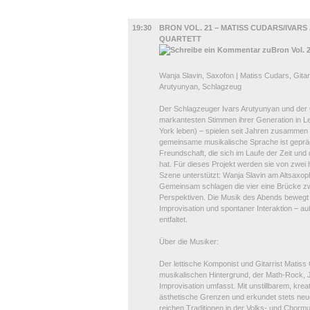
MUSIK
19:30
BRON VOL. 21 – MATISS CUDARS/IVAR
QUARTETT
Wanja Slavin, Saxofon | Matiss Cudars, Gitar
Arutyunyan, Schlagzeug
Der Schlagzeuger Ivars Arutyunyan und der G
markantesten Stimmen ihrer Generation in Let
York leben) – spielen seit Jahren zusammen 
gemeinsame musikalische Sprache ist gepräg
Freundschaft, die sich im Laufe der Zeit un
hat. Für dieses Projekt werden sie von zwei
Szene unterstützt: Wanja Slavin am Altsaxo
Gemeinsam schlagen die vier eine Brücke z
Perspektiven. Die Musik des Abends bewegt
Improvisation und spontaner Interaktion – a
entfaltet.
Über die Musiker:
Der lettische Komponist und Gitarrist Matiss 
musikalischen Hintergrund, der Math-Rock, 
Improvisation umfasst. Mit unstillbarem, kre
ästhetische Grenzen und erkundet stets neue 
reichen Traditionen in der Volks- und Chorm