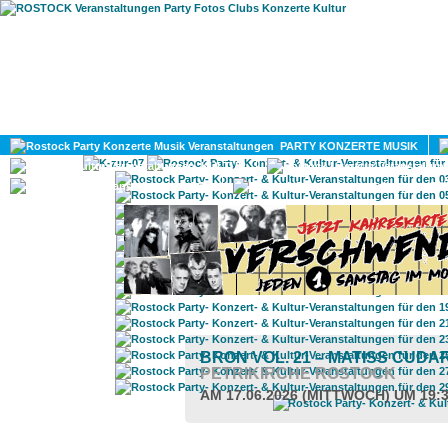
HOME
MAGAZIN
PARTY KONZERTE MUSIK
KULTUR
GAY
DIV
BRON VOL. 21 – MATISS CUD
PETRIKIRCHE ROSTOCK
AM 17.06.2026 (MITTWOCH) UM 19: