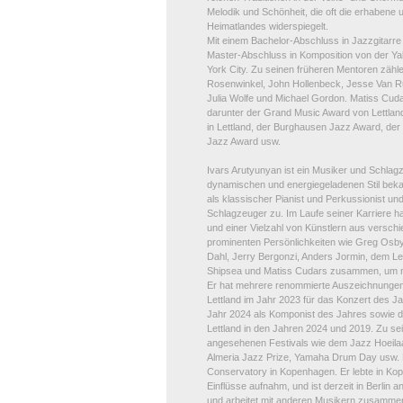
Melodik und Schönheit, die oft die erhabene
Heimatlandes widerspiegelt.
Mit einem Bachelor-Abschluss in Jazzgitar
Master-Abschluss in Komposition von der Yal
York City. Zu seinen früheren Mentoren zähle
Rosenwinkel, John Hollenbeck, Jesse Van Rul
Julia Wolfe und Michael Gordon. Matiss Cuda
darunter der Grand Music Award von Lettlan
in Lettland, der Burghausen Jazz Award, der
Jazz Award usw.
Ivars Arutyunyan ist ein Musiker und Schlagz
dynamischen und energiegeladenen Stil beka
als klassischer Pianist und Perkussionist und
Schlagzeuger zu. Im Laufe seiner Karriere ha
und einer Vielzahl von Künstlern aus verschi
prominenten Persönlichkeiten wie Greg Osb
Dahl, Jerry Bergonzi, Anders Jormin, dem Le
Shipsea und Matiss Cudars zusammen, um nu
Er hat mehrere renommierte Auszeichnungen
Lettland im Jahr 2023 für das Konzert des J
Jahr 2024 als Komponist des Jahres sowie di
Lettland in den Jahren 2024 und 2019. Zu 
angesehenen Festivals wie dem Jazz Hoeilaa
Almeria Jazz Prize, Yamaha Drum Day usw. E
Conservatory in Kopenhagen. Er lebte in Kope
Einflüsse aufnahm, und ist derzeit in Berlin ans
und arbeitet mit anderen Musikern zusammen,