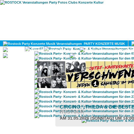
HOME
MAGAZIN
PARTY KONZERTE MUSIK
KULTUR
GAY
DIV
CIRCINO: „THILDA & DIE BES
ROSTOCK
AM 31.05.2026 (SONNTAG) UM 14:0