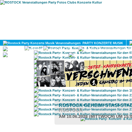
HOME
MAGAZIN
PARTY KONZERTE MUSIK
KULTUR
GAY
DIV
ROSTOCK GEHEIM! STASI-ST
ROSTOCK
AM 10.06.2026 (MITTWOCH) UM 15: