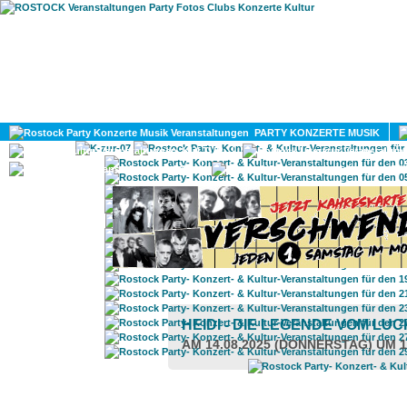
HOME
MAGAZIN
PARTY KONZERTE MUSIK
KULTUR
GAY
DIV
HEIDI - DIE LEGENDE VOM LU
AM 14.08.2025 (DONNERSTAG) UM 1