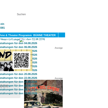
KT
BÜHNE THEATER
SPORT
GAY
Anzeige
Anzeige
TOCK