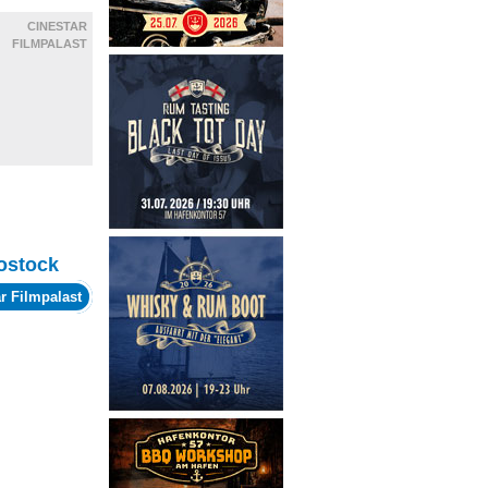
CINESTAR
FILMPALAST
ostock
r Filmpalast