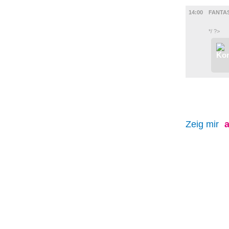
FILM
14:00
FANTAS
*/ ?>
Zeig mir
a