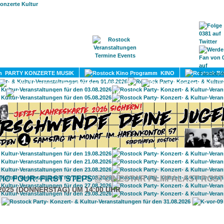
HOME
MAGAZIN
TERMINE
ADRESSEN
KONTA
PARTY KONZERTE MUSIK
KINO
LITERATUR
UMLAND
IC FOUR: FIRST STEPS
@ CINESTAR FILMPALAST ROS
.2025 (DONNERSTAG) UM 14:00 UHR