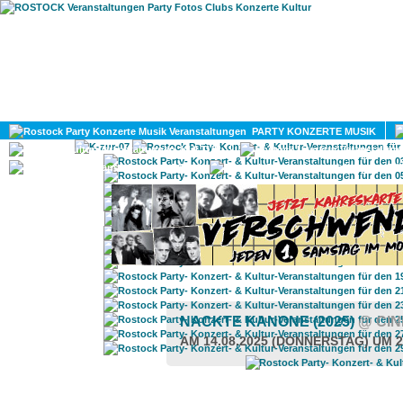
HOME
MAGAZIN
PARTY KONZERTE MUSIK
KULTUR
GAY
DIV
NACKTE KANONE (2025)
@ CI
AM 14.08.2025 (DONNERSTAG) UM 2