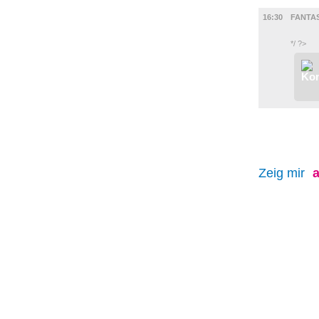
FILM
16:30
FANTAS
*/ ?>
Zeig mir
a