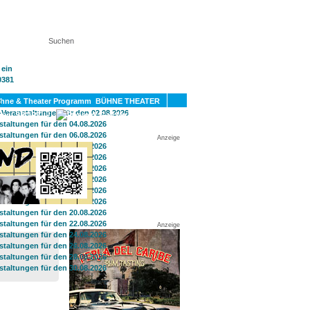
KT
BÜHNE THEATER
SPORT
GAY
Anzeige
Anzeige