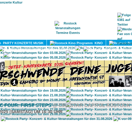
HOME
MAGAZIN
TERMINE
ADRESSEN
KONTA
PARTY KONZERTE MUSIK
KINO
LITERATUR
UMLAND
C FOUR: FIRST STEPS
@ CINESTAR CAPITOL ROSTOCK
.2025 (SAMSTAG) UM 16:30 UHR