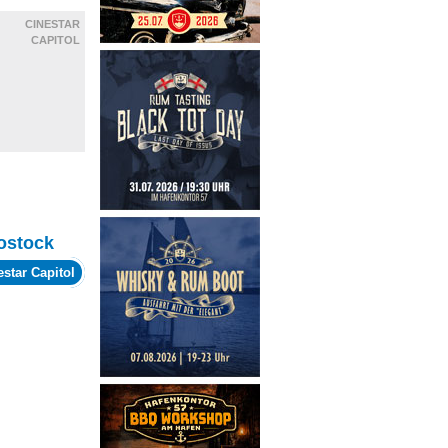
CINESTAR
CAPITOL
ostock
estar Capitol