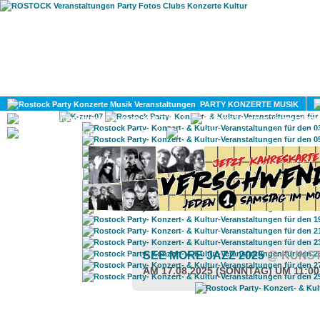
HOME
MAGAZIN
PARTY KONZERTE MUSIK
KULTUR
GAY
DIV
SEE MORE JAZZ 2025
@ KUNS
AM 17.08.2025 (SONNTAG) UM 11:0