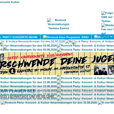
HOME
MAGAZIN
TERMINE
ADRESSEN
KONTA
PARTY KONZERTE MUSIK
KINO
LITERATUR
UMLAND
OUR PLAUER SEE
@ SÜDBLICK HALTESTELLE ROSTOC
.2025 (SONNTAG) UM 09:00 UHR