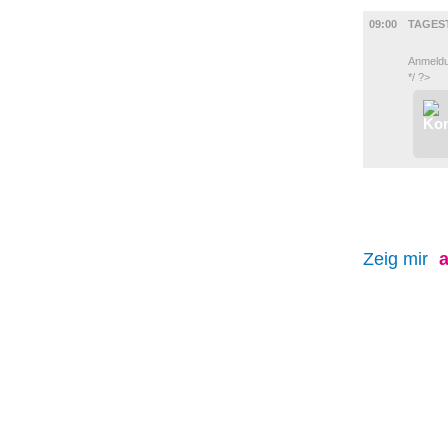
DIVERSES
09:00
TAGES
Anmeldu
*/ ?>
Zeig mir
a