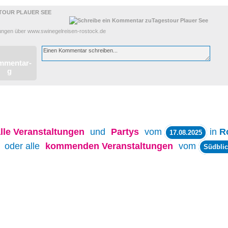
TOUR PLAUER SEE
ngen über www.swinegelreisen-rostock.de
lle
Veranstaltungen
und
Partys
vom
in
R
17.08.2025
oder alle
kommenden Veranstaltungen
vom
Südblic