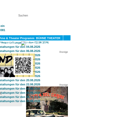
KT
BÜHNE THEATER
SPORT
GAY
Anzeige
Anzeige
K