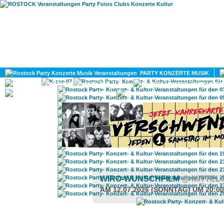
HOME
MAGAZIN
PARTY KONZERTE MUSIK
KULTUR
GAY
DIV
WIRO-WUNSCHFILM
@ MITTE
AM 12.07.2026 (SONNTAG) UM 20:0