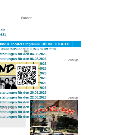
KT
BÜHNE THEATER
SPORT
GAY
Anzeige
Anzeige
SCHUNG