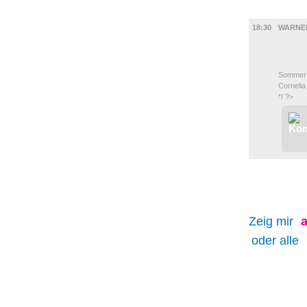
DIVERSES
18:30
WARNE
Sommer i
Cornelia
*/ ?>
Zeig mir
a
oder alle