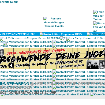
HOME
MAGAZIN
TERMINE
ADRESSEN
KONTA
PARTY KONZERTE MUSIK
KINO
LITERATUR
UMLAND
MÜNDER ABEND
@ LEIBNIZ-INSTITUT FÜR OSTSEEFOR
ÜNDE ROSTOCK
.2025 (DONNERSTAG) UM 18:30 UHR