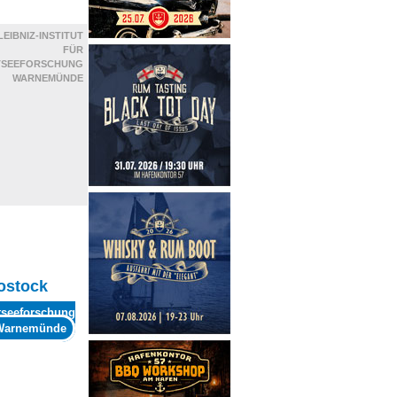
LEIBNIZ-INSTITUT
FÜR
TSEEFORSCHUNG
WARNEMÜNDE
ostock
stseeforschung
Warnemünde