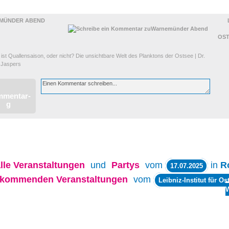
MÜNDER ABEND
OS
st Quallensaison, oder nicht? Die unsichtbare Welt des Planktons der Ostsee | Dr.
 Jaspers
lle
Veranstaltungen
und
Partys
vom
in
R
17.07.2025
kommenden Veranstaltungen
vom
Leibniz-Institut für O