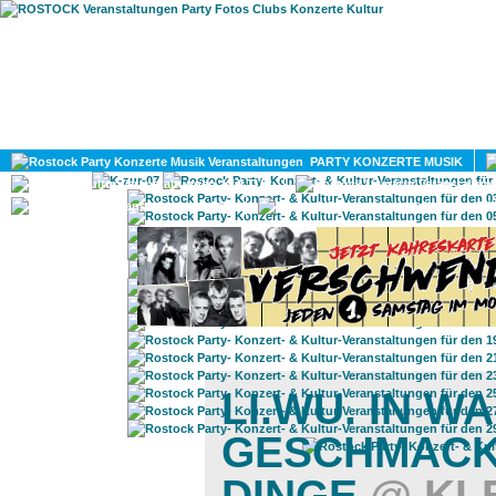
HOME
MAGAZIN
PARTY KONZERTE MUSIK
KULTUR
GAY
DIV
LI.WU. IN 
GESCHMACK
DINGE
@ KL