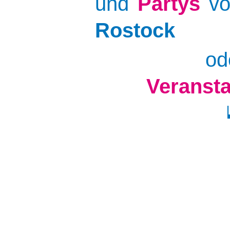
und
Partys
v
Rostock
od
Veranst