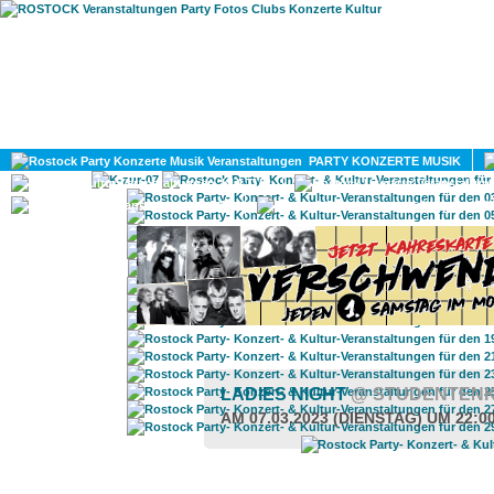
HOME
MAGAZIN
PARTY KONZERTE MUSIK
KULTUR
GAY
DIV
LADIES NIGHT
@ STUDENTEN
AM 07.03.2023 (DIENSTAG) UM 22:0