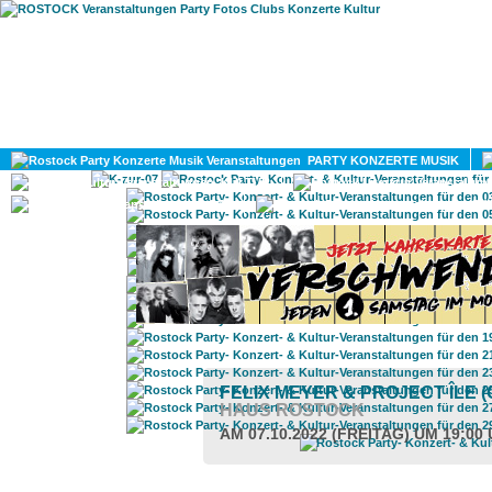
HOME
MAGAZIN
PARTY KONZERTE MUSIK
KULTUR
GAY
DIV
FELIX MEYER & PROJECT ÎLE
HAUS ROSTOCK
AM 07.10.2022 (FREITAG) UM 19:00