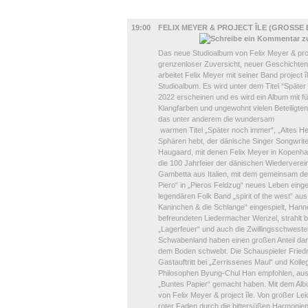
MUSIK
19:00
FELIX MEYER & PROJECT ÎLE (GROSSE
Das neue Studioalbum von Felix Meyer & proje
grenzenloser Zuversicht, neuer Geschichten
arbeitet Felix Meyer mit seiner Band project 
Studioalbum. Es wird unter dem Titel “Spät
2022 erscheinen und es wird ein Album mit 
Klangfarben und ungewohnt vielen Beteiligten
das unter anderem die wundersam
warmen Titel „Später noch immer“, „Altes He
Sphären hebt, der dänische Singer Songwriter
Haugaard, mit denen Felix Meyer in Kopenhag
die 100 Jahrfeier der dänischen Wiederverei
Gambetta aus Italien, mit dem gemeinsam der 
Piero“ in „Pieros Feldzug“ neues Leben einge
legendären Folk Band „spirit of the west“ au
Kaninchen & die Schlange“ eingespielt, Hanne
befreundeten Liedermacher Wenzel, strahlt b
„Lagerfeuer“ und auch die Zwillingsschwes
Schwabenland haben einen großen Anteil dar
dem Boden schwebt. Die Schauspieler Fried
Gastauftritt bei „Zerrissenes Maul“ und Koll
Philosophen Byung-Chul Han empfohlen, aus d
„Buntes Papier“ gemacht haben. Mit dem Alb
von Felix Meyer & project île. Von großer Lei
roter Faden durch die bittersüßen Harmonie