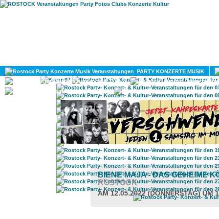
HOME
MAGAZIN
PARTY KONZERTE MUSIK
KULTUR
GAY
DIV
BIENE MAJA - DAS GEHEIME 
ROSTOCK
AM 12.05.2022 (DONNERSTAG) UM 1