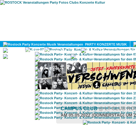
HOME
MAGAZIN
PARTY KONZERTE MUSIK
KULTUR
GAY
DIV
CAMPUS CLUB
@ LT-CLUB RO
AM 05.05.2022 (DONNERSTAG) UM 2