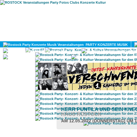
HOME
MAGAZIN
PARTY KONZERTE MUSIK
KULTUR
GAY
DIV
HERR PUNTILA UND SEIN KNE
AUS ROSTOCK
AM 12.05.2022 (DONNERSTAG) UM 1