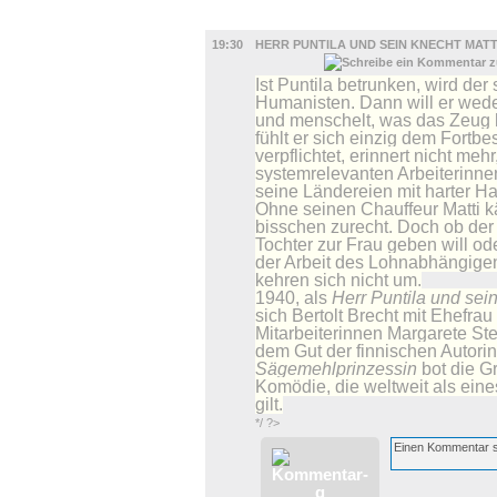
MUSIK
19:30
HERR PUNTILA UND SEIN KNECHT MATT
Ist Puntila betrunken, wird de
Humanisten. Dann will er weder
und menschelt, was das Zeug 
fühlt er sich einzig dem Fort
verpflichtet, erinnert nicht me
systemrelevanten Arbeiterinnen
seine Ländereien mit harter H
Ohne seinen Chauffeur Matti k
bisschen zurecht. Doch ob der
Tochter zur Frau geben will od
der Arbeit des Lohnabhängigen
kehren sich nicht um.
1940, als
Herr Puntila und sei
sich Bertolt Brecht mit Ehefr
Mitarbeiterinnen Margarete Ste
dem Gut der finnischen Autori
Sägemehlprinzessin
bot die Gr
Komödie, die weltweit als eine
gilt.
*/ ?>