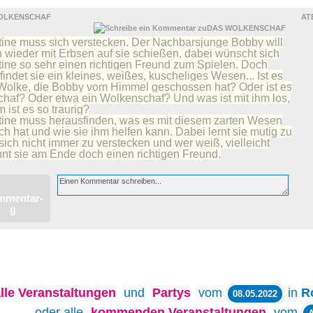
OLKENSCHAF
AT
tine muss sich verstecken. Der Nachbarsjunge Bobby will
 wieder mit Erbsen auf sie schießen, dabei wünscht sich
tine so sehr einen richtigen Freund zum Spielen. Doch
findet sie ein kleines, weißes, kuscheliges Wesen... Ist es
Wolke, die Bobby vom Himmel geschossen hat? Oder ist es
chaf? Oder etwa ein Wolkenschaf? Und was ist mit ihm los,
 ist es so traurig?
tine muss herausfinden, was es mit diesem zarten Wesen
ich hat und wie sie ihm helfen kann. Dabei lernt sie mutig zu
 sich nicht immer zu verstecken und wer weiß, vielleicht
nt sie am Ende doch einen richtigen Freund.
lle
Veranstaltungen
und
Partys
vom
in
R
08.05.2022
oder alle
kommenden Veranstaltungen
vom