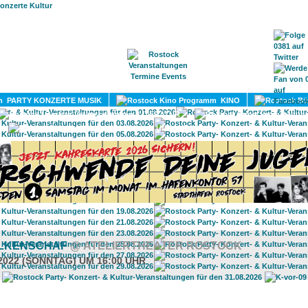
HOME
MAGAZIN
TERMINE
ADRESSEN
KONTA
PARTY KONZERTE MUSIK
KINO
LITERATUR
UMLAND
LKENSCHAF
@ ATELIERTHEATER ROSTOCK
.2022 (SONNTAG) UM 16:00 UHR