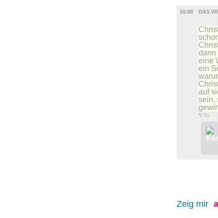
BÜHNE
16:00
DAS W
Chris
schon
Chris
dann 
eine 
ein S
warum
Chris
auf s
sein,
gewin
*/ ?>
Zeig mir
a