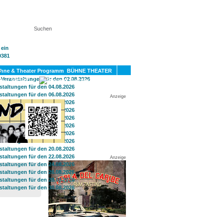
KT
BÜHNE THEATER
SPORT
GAY
Anzeige
Anzeige