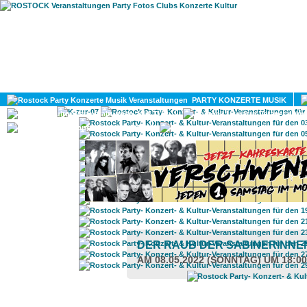
HOME
MAGAZIN
PARTY KONZERTE MUSIK
KULTUR
GAY
DIV
DER RAUB DER SABINERINN
AM 08.05.2022 (SONNTAG) UM 18:0