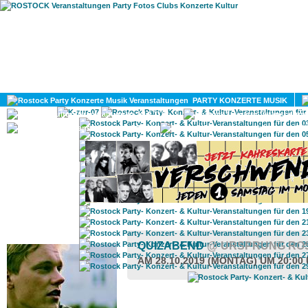
HOME
MAGAZIN
PARTY KONZERTE MUSIK
KULTUR
GAY
DIV
ROSTOCK TAGESTIPP
QUIZABEND
@ URSPRUNG RO
AM 28.10.2019 (MONTAG) UM 20:00