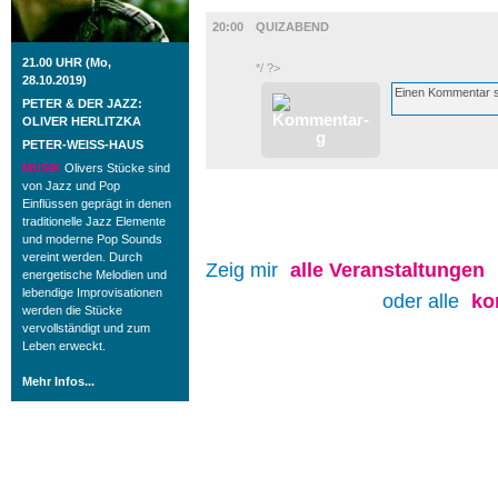
DIVERSES
20:00
QUIZABEND
21.00 UHR (Mo,
*/ ?>
28.10.2019)
PETER & DER JAZZ:
OLIVER HERLITZKA
PETER-WEISS-HAUS
MUSIK
Olivers Stücke sind
von Jazz und Pop
Einflüssen geprägt in denen
traditionelle Jazz Elemente
und moderne Pop Sounds
vereint werden. Durch
Zeig mir
alle
Veranstaltungen
energetische Melodien und
lebendige Improvisationen
oder alle
ko
werden die Stücke
vervollständigt und zum
Leben erweckt.
Mehr Infos...