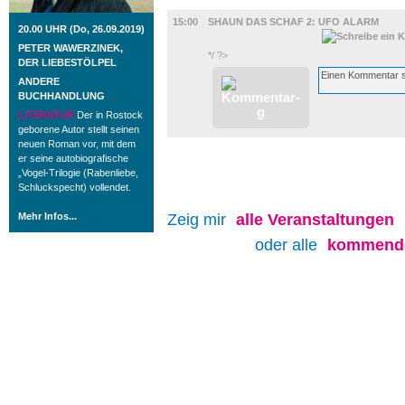
FILM
15:00
SHAUN DAS SCHAF 2: UFO ALARM
20.00 UHR (Do, 26.09.2019)
PETER WAWERZINEK,
*/ ?>
DER LIEBESTÖLPEL
ANDERE
BUCHHANDLUNG
LITERATUR
Der in Rostock
geborene Autor stellt seinen
neuen Roman vor, mit dem
er seine autobiografische
„Vogel-Trilogie (Rabenliebe,
Schluckspecht) vollendet.
Mehr Infos...
Zeig mir
alle
Veranstaltungen
oder alle
kommende