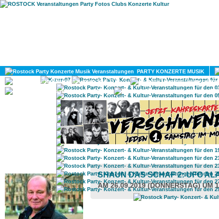
HOME
MAGAZIN
PARTY KONZERTE MUSIK
KULTUR
GAY
DIV
ROSTOCK TAGESTIPP
SHAUN DAS SCHAF 2: UFO A
AM 26.09.2019 (DONNERSTAG) UM 1