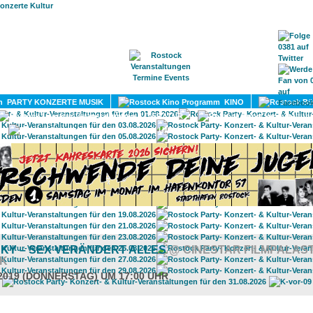
HOME
MAGAZIN
TERMINE
ADRESSEN
KONTA
PARTY KONZERTE MUSIK
KINO
LITERATUR
UMLAND
CKY – SEX VERÄNDERT ALLES
@ CINESTAR FILMPALAS
K
.2019 (DONNERSTAG) UM 17:00 UHR