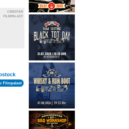
CINESTAR
FILMPALAST
ostock
r Filmpalast