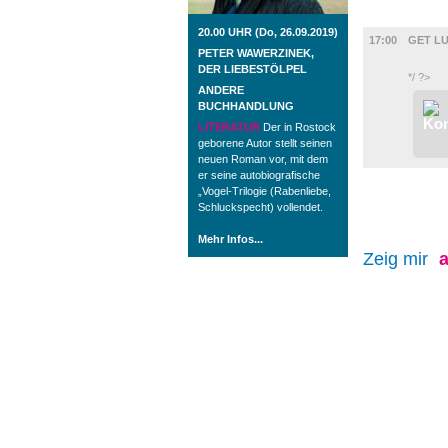
FILM
20.00 UHR (Do, 26.09.2019)
17:00
GET L
PETER WAWERZINEK,
DER LIEBESTÖLPEL
*/ ?>
ANDERE
BUCHHANDLUNG
LITERATUR
Der in Rostock
geborene Autor stellt seinen
neuen Roman vor, mit dem
er seine autobiografische
„Vogel-Trilogie (Rabenliebe,
Schluckspecht) vollendet.
Mehr Infos...
Zeig mir
a