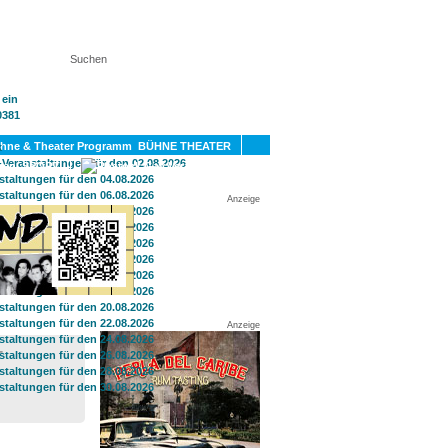
KT
BÜHNE THEATER
SPORT
GAY
Anzeige
Anzeige
T