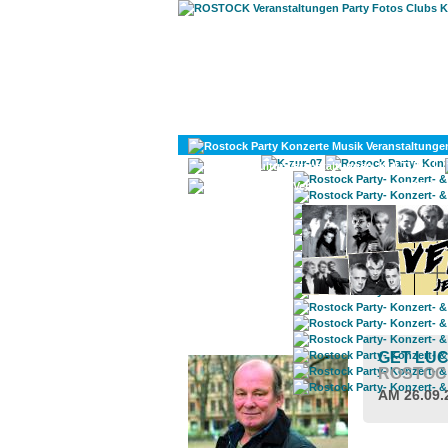
KULTUR
DIVERSES
ROSTOCK TAGESTIPP
GET LU
ROSTOC
AM 26.09