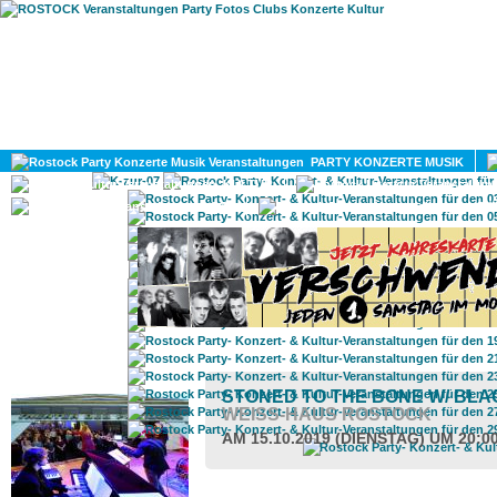
HOME
MAGAZIN
PARTY KONZERTE MUSIK
KULTUR
GAY
DIV
ROSTOCK TAGESTIPP
STONED TO THE BONE W/ BLA
WEISS-HAUS ROSTOCK
AM 15.10.2019 (DIENSTAG) UM 20:0