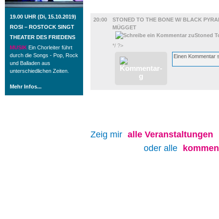
MUSIK
19.00 UHR (Di, 15.10.2019)
20:00
STONED TO THE BONE W/ BLACK PYRAM
ROSI – ROSTOCK SINGT
MÜGGET
THEATER DES FRIEDENS
*/ ?>
MUSIK
Ein Chorleiter führt
durch die Songs - Pop, Rock
und Balladen aus
unterschiedlichen Zeiten.
Mehr Infos...
Zeig mir
alle
Veranstaltungen
oder alle
kommend